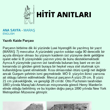
ANA SAYFA
-
MARAŞ
ENGLISH
Yazıtlı Kaide Parçası
Parçanın birbirine dik iki yüzünde Luwi hiyeroglifi ile yazılmış bir yazıt
(MARAŞ 7) mevcuttur. A yüzündeki yazıtın soldan sağa 90 derecelik bir
açıyla dönüyor olması bu yüzeyin kaidenin üst yüzeyine denk geldiğine
işaret eder ki B yüzeyindeki yazının yönü de bunu desteklemektedir.
Ayrıca A yüzeyinde yazının üst tarafında bulunan boş bant ve en üst
kenarında izi görülen girinti buraya bir heykel veya stel oturtmak için
kullanıldığına işaret etmektedir. Kısa olmasından ötürü içeriği net değildir
ancak Gurgum şehrinin ismi geçmektedir. MÖ 9. yüzyılın ikinci yarısına
ait oldugu tahmin edilmektedir. Mevcut parçanın A yüzü 29 cm, B yüzü
21 cm yüksekliğinde, ve genişliği 28 cm'dir. Otto Puchstein tarafından
1883 yılında Maraş'taki American misyonunda görevli Henry Marden'in
elinde olduğu belirtilmiş ve bu kişiden doğru parça 1890 yılında New York
Metropolitan Müzesine gitmiştir.