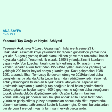
ANA SAYFA
ENGLISH
Yesemek Taş Ocağı ve Heykel Atölyesi
Yesemek Açıkhava Müzesi, Gaziantep’in Islahiye ilçesine 23 km.
uzaklıktaki Yesemek köyü yakınında bir tepenin güneydoğu yamacında
yer alır. Bu geniş yamaç dolarit olarak bilinen gri ve mor tonlardaki bazalt
kayalarla kaplıdır. Yesemek ilk olarak, 1890’li yıllarda Zincirli kazılarını
yapan Felix Von Luschan tarafından fark edilmiştir. İlk araştırma ve
kazılar Bahadır Alkım tarafından 1958-1961 yılları arasında yapılmış ve
yaklaşık 200 kadar heykel ortaya çıkarılmıştır. Kazı çalışmaları 1988–
1991 arasında İlhan Temizsoy ile devam etmiş ve 2019'dan beri daha
genişletilmiş bir alanda Atilla Engin tarafından yürütülmektedir. Yesemek
antik yakındoğuda bilinen en büyük heykel atölyesidir. Tepenin üst
kesiminde kayaların çıkarıldığı taş ocağının izleri halen görülmektedir.
Ortaya çıkarılan heykel sayısı 600’ü geçmesine rağmen daha birçoğunun
toprak altında olduğu düşünülmektedir. Ocağın kullanım tarihleri
konusunda değişik öneriler sunulmuştur ancak Atilla Engin tarafından
yürütülen genişletilmiş yüzey araştırmaları sonucunda Hitit İmparatorluk
dönemi sonlarına tarihlenmesi kesinlik kazanmıştır. Önemli buluntulardan
biri de Luwi Hiyeroglifi yazıtlı bir insan heykeli parçalarıdır.